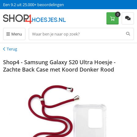
Een 9.2 uit 25.000+ beoordelingen
0
Menu
Terug
Terug
Shop4 - Samsung Galaxy S20 Ultra Hoesje -
Zachte Back Case met Koord Donker Rood