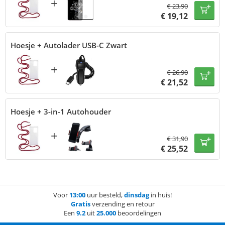
+
€
23,90
€
19,12
Hoesje + Autolader USB-C Zwart
+
€
26,90
€
21,52
Hoesje + 3-in-1 Autohouder
+
€
31,90
€
25,52
Voor
13:00
uur besteld,
dinsdag
in huis!
Gratis
verzending en retour
Een
9.2
uit
25.000
beoordelingen