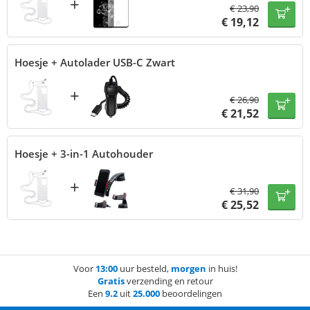
+
€
23,90
€
19,12
Hoesje + Autolader USB-C Zwart
+
€
26,90
€
21,52
Hoesje + 3-in-1 Autohouder
+
€
31,90
€
25,52
Voor
13:00
uur besteld,
morgen
in huis!
Gratis
verzending en retour
Een
9.2
uit
25.000
beoordelingen