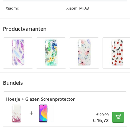
Xiaomi:
Xiaomi Mi A3
Productvarianten
Bundels
Hoesje + Glazen Screenprotector
+
€
20,90
€
16,72