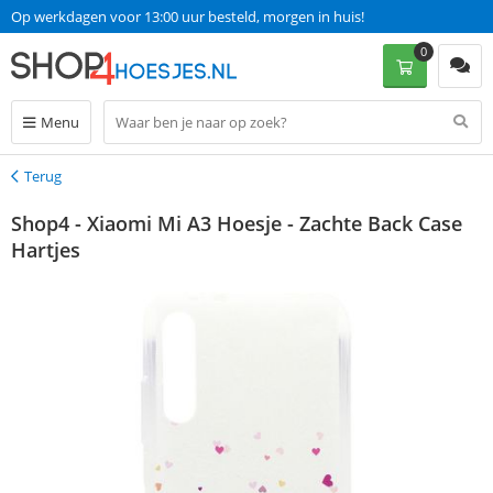
Op werkdagen voor 13:00 uur besteld, morgen in huis!
0
Menu
Terug
Terug
Shop4 - Xiaomi Mi A3 Hoesje - Zachte Back Case
Hartjes