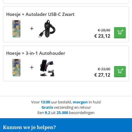
Hoesje + Autolader USB-C Zwart
+
€
28,90
€
23,12
Hoesje + 3-in-1 Autohouder
+
€
33,90
€
27,12
Voor
13:00
uur besteld,
morgen
in huis!
Gratis
verzending en retour
Een
9.2
uit
25.000
beoordelingen
Kunnen we je helpen?