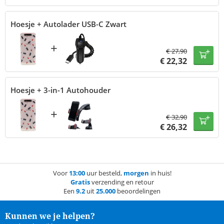
Hoesje + Autolader USB-C Zwart
+
€
27,90
€
22,32
Hoesje + 3-in-1 Autohouder
+
€
32,90
€
26,32
Voor
13:00
uur besteld,
morgen
in huis!
Gratis
verzending en retour
Een
9.2
uit
25.000
beoordelingen
Kunnen we je helpen?