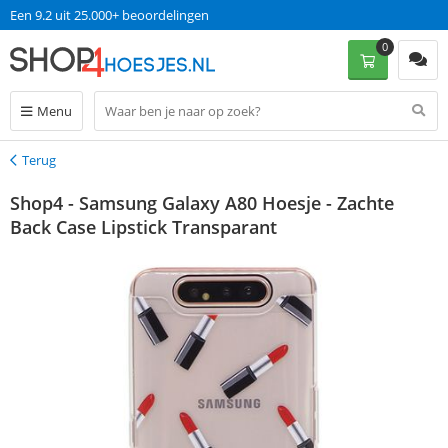
Een 9.2 uit 25.000+ beoordelingen
0
Menu
Terug
Terug
Shop4 - Samsung Galaxy A80 Hoesje - Zachte
Back Case Lipstick Transparant