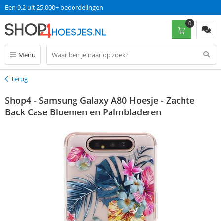
Een 9.2 uit 25.000+ beoordelingen
0
Menu
Terug
Terug
Shop4 - Samsung Galaxy A80 Hoesje - Zachte
Back Case Bloemen en Palmbladeren