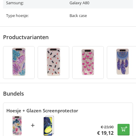
Samsung:
Galaxy A80
Type hoesje:
Back case
Productvarianten
Bundels
Hoesje + Glazen Screenprotector
+
€
23,90
€
19,12