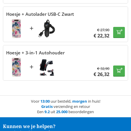
Hoesje + Autolader USB-C Zwart
+
€
27,90
€
22,32
Hoesje + 3-in-1 Autohouder
+
€
32,90
€
26,32
Voor
13:00
uur besteld,
morgen
in huis!
Gratis
verzending en retour
Een
9.2
uit
25.000
beoordelingen
Kunnen we je helpen?