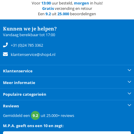
Voor
13:00
uur besteld,
morgen
in huis!
Gratis
verzending en retour
Een
9.2
uit
25.000
beoordelingen
Kunnen we je helpen?
Vandaag bereikbaar tot 17:00
+31 (0)24 785 3362
klantenservice@shop4.nl
Klantenservice
Meer informatie
Populaire categorieën
Reviews
Gemiddeld een
9.2
uit
25.000+
reviews
M.P.A.
geeft ons een
10 en zegt: