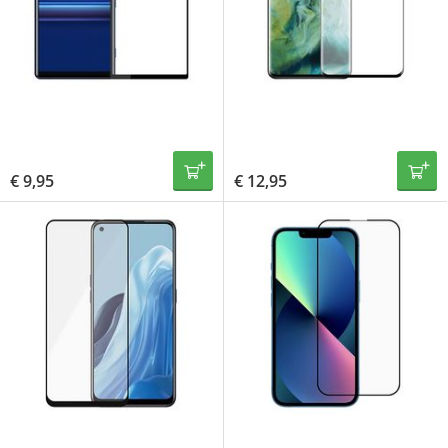
€
9,95
€
12,95