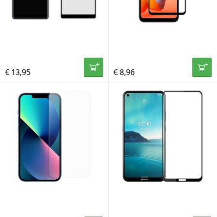
€
13,95
€
8,96