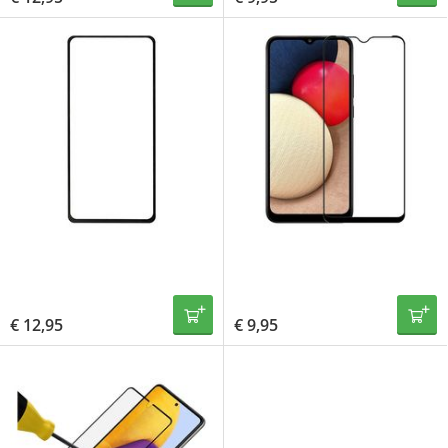
€
12,95
€
9,95