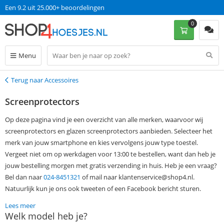
Op werkdagen voor 13:00 uur besteld, morgen in huis!
Een 9.2 uit 25.000+ beoordelingen
0
Menu
Terug naar Accessoires
Terug
Screenprotectors
Op deze pagina vind je een overzicht van alle merken, waarvoor wij
screenprotectors en glazen screenprotectors aanbieden. Selecteer het
merk van jouw smartphone en kies vervolgens jouw type toestel.
Vergeet niet om op werkdagen voor 13:00 te bestellen, want dan heb je
jouw bestelling morgen met gratis verzending in huis. Heb je een vraag?
Bel dan naar
024-8451321
of mail naar klantenservice@shop4.nl.
Natuurlijk kun je ons ook tweeten of een Facebook bericht sturen.
Lees meer
Welk model heb je?