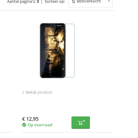
Bestverkocht
Aantal pagina's:
3
|
Sorteer op:
Bekijk product
€
12,95
Op voorraad