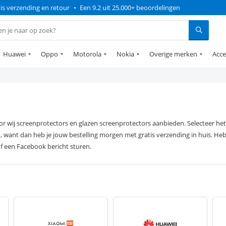
is verzending en retour
•
Een 9.2 uit 25.000+ beoordelingen
Huawei
Oppo
Motorola
Nokia
Overige merken
Acce
oor wij screenprotectors en glazen screenprotectors aanbieden. Selecteer h
, want dan heb je jouw bestelling morgen met gratis verzending in huis. Heb
f een Facebook bericht sturen.