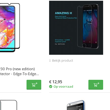
Bekijk product
30 Pro (new edition)
tector - Edge-To-Edge
sparant
€
12,95
Op voorraad