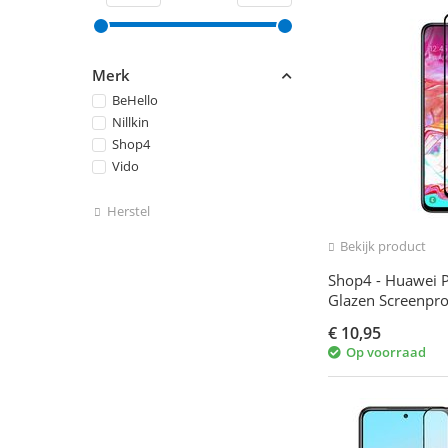
Merk
BeHello
Nillkin
Shop4
Vido
Herstel
Bekijk product
Shop4 - Huawei P
Glazen Screenpro
Gehard Glas Tran
€
10,95
Op voorraad