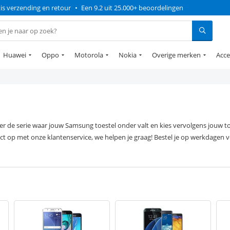
is verzending en retour
•
Een 9.2 uit 25.000+ beoordelingen
Huawei
Oppo
Motorola
Nokia
Overige merken
Acce
er de serie waar jouw Samsung toestel onder valt en kies vervolgens jouw t
act op met onze klantenservice, we helpen je graag! Bestel je op werkdagen v