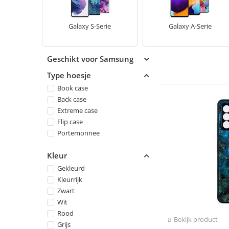
Galaxy S-Serie
Galaxy A-Serie
Geschikt voor Samsung
Type hoesje
Book case
Back case
Extreme case
Flip case
Portemonnee
Kleur
Gekleurd
Kleurrijk
Zwart
Wit
Rood
Bekijk product
Grijs