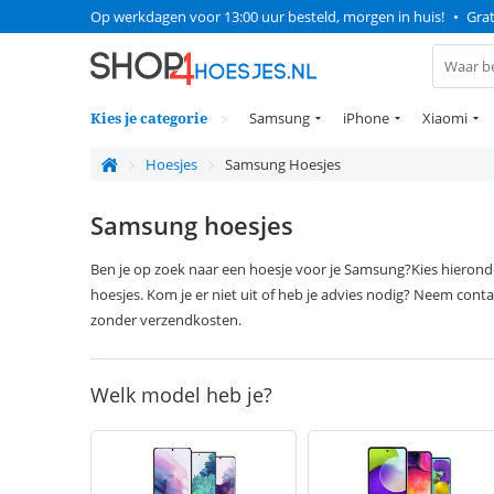
Op werkdagen voor 13:00 uur besteld, morgen in huis!
•
Grat
Kies je categorie
Samsung
iPhone
Xiaomi
Hoesjes
Samsung Hoesjes
Samsung hoesjes
Ben je op zoek naar een hoesje voor je Samsung?Kies hierond
hoesjes. Kom je er niet uit of heb je advies nodig? Neem cont
zonder verzendkosten.
Welk model heb je?