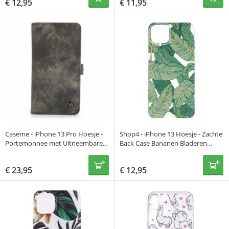
€
12,95
€
11,95
Caseme - iPhone 13 Pro Hoesje -
Shop4 - iPhone 13 Hoesje - Zachte
Portemonnee met Uitneembare
Back Case Bananen Bladeren
Case Vintage Zwart
Transparant
€
23,95
€
12,95