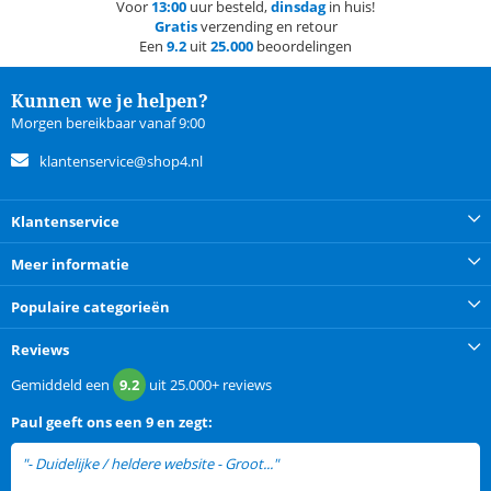
Voor
13:00
uur besteld,
dinsdag
in huis!
Gratis
verzending en retour
Een
9.2
uit
25.000
beoordelingen
Kunnen we je helpen?
Morgen bereikbaar vanaf 9:00
klantenservice@shop4.nl
Klantenservice
Meer informatie
Populaire categorieën
Reviews
Gemiddeld een
9.2
uit
25.000+
reviews
Paul
geeft ons een
9 en zegt:
"- Duidelijke / heldere website - Groot..."
lees meer