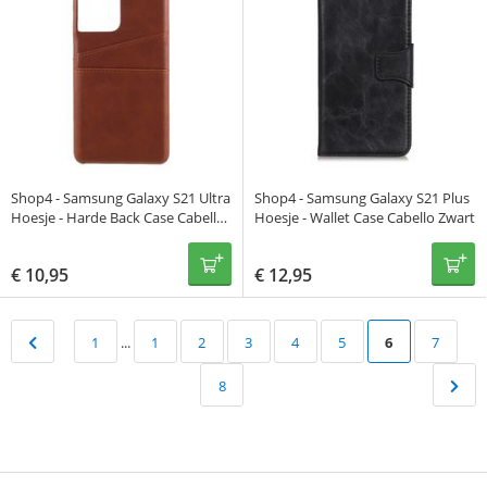
Shop4 - Samsung Galaxy S21 Ultra
Shop4 - Samsung Galaxy S21 Plus
Hoesje - Harde Back Case Cabello
Hoesje - Wallet Case Cabello Zwart
met Pasjeshouder Bruin
€
10,95
€
12,95
1
...
1
2
3
4
5
6
7
8